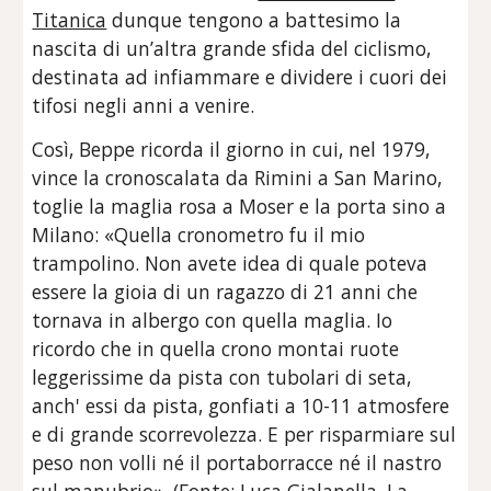
Titanica
dunque tengono a battesimo la
nascita di un’altra grande sfida del ciclismo,
destinata ad infiammare e dividere i cuori dei
tifosi negli anni a venire.
Così, Beppe ricorda il giorno in cui, nel 1979,
vince la cronoscalata da Rimini a San Marino,
toglie la maglia rosa a Moser e la porta sino a
Milano: «Quella cronometro fu il mio
trampolino. Non avete idea di quale poteva
essere la gioia di un ragazzo di 21 anni che
tornava in albergo con quella maglia. Io
ricordo che in quella crono montai ruote
leggerissime da pista con tubolari di seta,
anch' essi da pista, gonfiati a 10-11 atmosfere
e di grande scorrevolezza. E per risparmiare sul
peso non volli né il portaborracce né il nastro
sul manubrio». (Fonte: Luca Gialanella, La