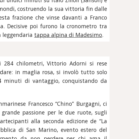
i undici minuti su Italo Zilioli (Sanson) e
ondi, costruendo la sua vittoria fin dalle
sesta frazione che vinse davanti a Franco
sa. Decisive poi furono la cronometro tra
a leggendaria
tappa alpina di Madesimo
.
i 284 chilometri, Vittorio Adorni si rese
are: in maglia rosa, si involò tutto solo
4 minuti di vantaggio, conquistando da
ammarinese Francesco “Chino” Burgagni, ci
 grande passione per le due ruote, sugli
partecipanti alla seconda edizione de “La
pubblica di San Marino,
evento estero del
mento da non perdere per chi ama il