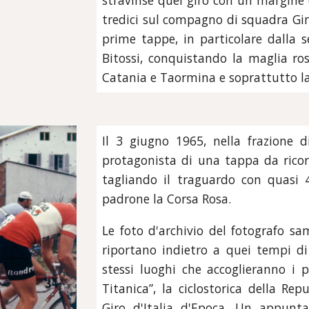
stravinse quel giro con un margine d
tredici sul compagno di squadra Gim
prime tappe, in particolare dalla 
Bitossi, conquistando la maglia ro
Catania e Taormina e soprattutto l
Il 3 giugno 1965, nella frazione d
protagonista di una tappa da ricord
tagliando il traguardo con quasi 
padrone la Corsa Rosa.
Le foto d'archivio del fotografo s
riportano indietro a quei tempi di
stessi luoghi che accoglieranno i 
Titanica”, la ciclostorica della Re
Giro d'Italia d'Epoca
. Un appunta