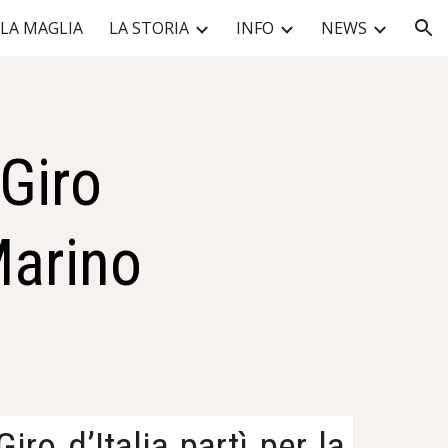
LA MAGLIA
LA STORIA
INFO
NEWS
ion
 Giro
Marino
iro d’Italia partì per la