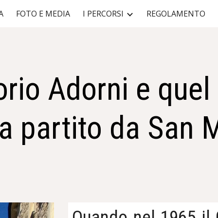
A
FOTO E MEDIA
I PERCORSI
REGOLAMENTO
ip to main content
Skip to navigat
orio Adorni e quel
lia partito da San 
Quando nel 1965 il G